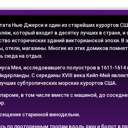
тата Нью Джерси и один из старейших курортов СШ
яж, который входит в десятку лучших в стране, и
ство исторических зданий викторианской эпохи. В
ы, отели, магазины. Многие из этих домиков помня
ь сюда на отдых.
иуса Мея, исследовавшего полуостров в 1611-1614 
дерланды. С середины XVIII века Кейп-Мей являет
 лучших субтропических морских курортов США.
пароме, в том числе вместе с машиной, до соседнег
р.
сещение старинной винодельни.
сь по проторенным тропам вдоль дюн и болот в п